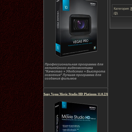
Категория:
(0)
Профессиональная программа для
нелинейного видеомонтажа
"Качество + Удобство + Быстрота
освоения" Лучшая программа для
создания фильмов
Sony Vegas Movie Studio HD Platinum 11.0.231