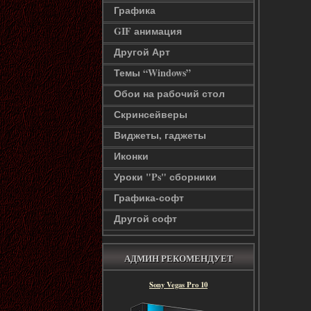
Графика
GIF анимация
Другой Арт
Темы “Windows”
Обои на рабочий стол
Скринсейверы
Виджеты, гаджеты
Иконки
Уроки "Ps" сборники
Графика-софт
Другой софт
АДМИН РЕКОМЕНДУЕТ
Sony Vegas Pro 10