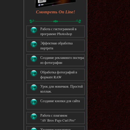
Смотреть On Line!
Работа с гистограммой в
программе Photoshop
Эффектная обработка
портрета
Создание рекламного постера
из фотографии
Обработка фотографий в
формате RAW
Урок для новичков. Простой
коллаж.
Создание кнопки для сайта
Работа с плагином
"AV Bros Page Curl Pro"
Удаление маркерных