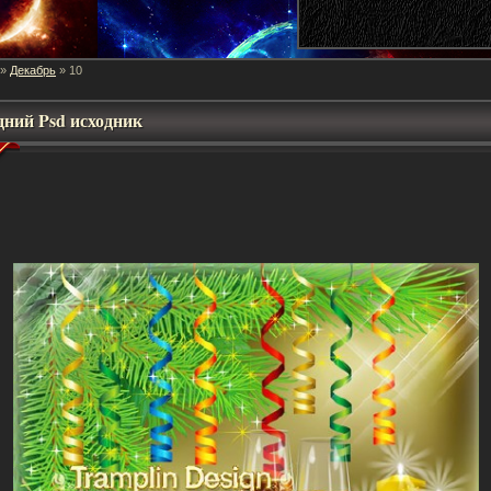
Декабрь
»
»
10
дний Psd исходник