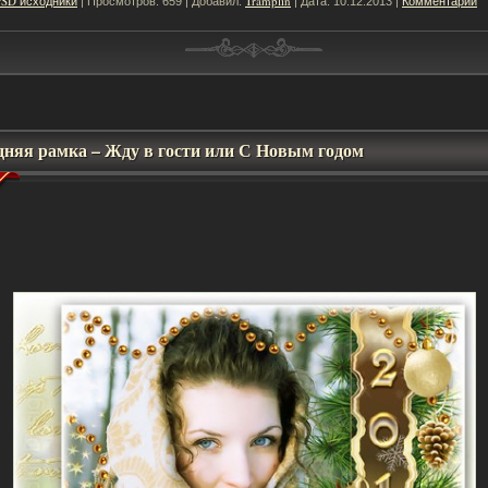
PSD исходники
Tramplin
Комментарии
| Просмотров: 659 | Добавил:
| Дата:
10.12.2013
|
дняя рамка – Жду в гости или С Новым годом