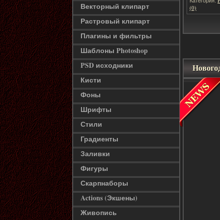
Категория:
Векторный клипарт
(0)
Растровый клипарт
Плагины и фильтры
Шаблоны Photoshop
PSD исходники
Нового
Кисти
Фоны
Шрифты
Стили
Градиенты
Заливки
Фигуры
Скарпнаборы
Actions (Экшены)
Живопись