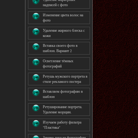
надписей с фото
Изменение цвета волос на
фото
Удаление жирного блеска с
кожи
Вставка своего фото в
шаблон. Вариант 2
Осветление тёмных
фотографий
Ретушь мужского портрета в
стиле рекламого постера
Вставляем фотографию в
шаблон
Ретуширование портрета.
Удаление морщин.
Изучаем работу фильтра
"Пластика"
Замена лица на фотографии