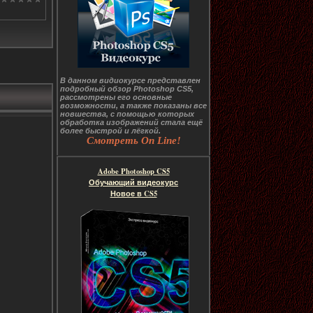
В данном видиокурсе представлен
подробный обзор Photoshop CS5,
рассмотрены его основные
возможности, а также показаны все
новшества, с помощью которых
обработка изображений стала ещё
более быстрой и лёгкой.
Смотреть On Line!
Adobe Photoshop CS5
Обучающий видеокурс
Новое в CS5