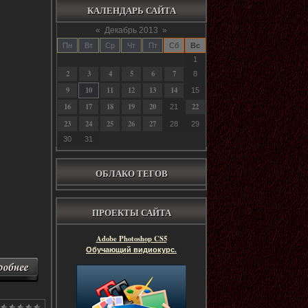
КАЛЕНДАРЬ САЙТА
«
Декабрь 2013
»
Пн
Вт
Ср
Чт
Пт
Сб
Вс
1
2
3
4
5
6
7
8
9
10
11
12
13
14
15
16
17
18
19
20
22
21
23
24
25
26
27
28
29
30
31
ОБЛАКО ТЕГОВ
ПРОЕКТЫ САЙТА
Adobe Photoshop CS5
Обучающий видиокурс.