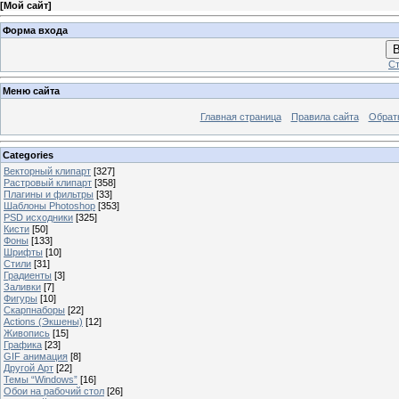
[
Мой сайт
]
Форма входа
В
Ст
Меню сайта
Главная страница
Правила сайта
Обрат
Categories
Векторный клипарт
[327]
Растровый клипарт
[358]
Плагины и фильтры
[33]
Шаблоны Photoshop
[353]
PSD исходники
[325]
Кисти
[50]
Фоны
[133]
Шрифты
[10]
Стили
[31]
Градиенты
[3]
Заливки
[7]
Фигуры
[10]
Скарпнаборы
[22]
Actions (Экшены)
[12]
Живопись
[15]
Графика
[23]
GIF анимация
[8]
Другой Арт
[22]
Темы “Windows”
[16]
Обои на рабочий стол
[26]