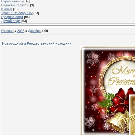
Скринсейверы
[16]
Виджеты, гаджеты
[3]
Иконки
[16]
Уроки "Ps" сборники
[23]
Графика-софт
[84]
Другой софт
[53]
Главная
»
2013
»
Декабрь
»
09
Новогодний и Рождественский исходник