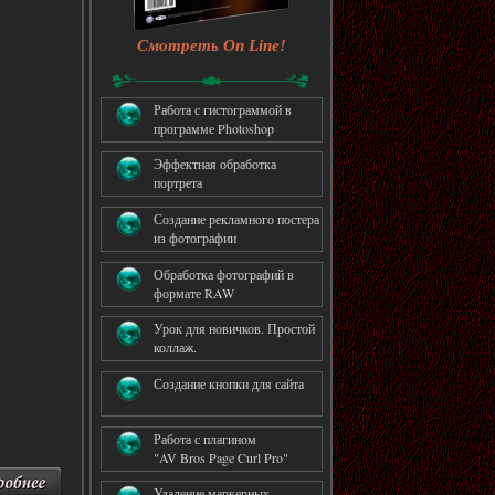
Смотреть On Line!
Работа с гистограммой в
программе Photoshop
Эффектная обработка
портрета
Создание рекламного постера
из фотографии
Обработка фотографий в
формате RAW
Урок для новичков. Простой
коллаж.
Создание кнопки для сайта
Работа с плагином
"AV Bros Page Curl Pro"
Удаление маркерных