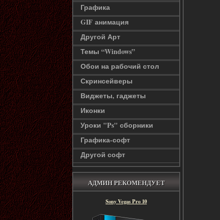
Графика
GIF анимация
Другой Арт
Темы “Windows”
Обои на рабочий стол
Скринсейверы
Виджеты, гаджеты
Иконки
Уроки "Ps" сборники
Графика-софт
Другой софт
АДМИН РЕКОМЕНДУЕТ
Sony Vegas Pro 10