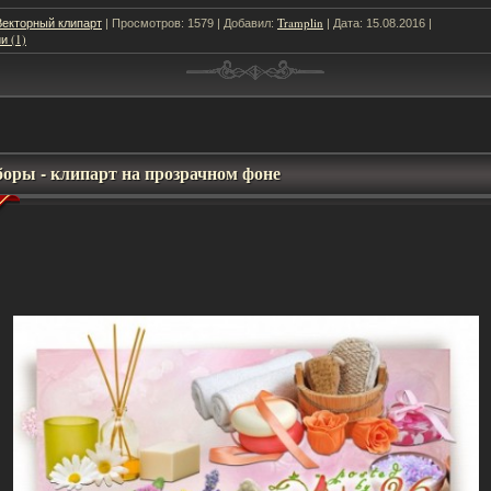
Векторный клипарт
Tramplin
| Просмотров: 1579 | Добавил:
| Дата:
15.08.2016
|
и (1)
оры - клипарт на прозрачном фоне