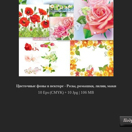
Цветочные фоны в векторе - Розы, ромашки, лилии, маки
10 Eps (CMYK) + 10 Jpg | 106 MB