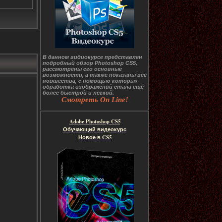
В данном видиокурсе представлен
подробный обзор Photoshop CS5,
рассмотрены его основные
возможности, а также показаны все
новшества, с помощью которых
обработка изображений стала ещё
более быстрой и лёгкой.
Смотреть On Line!
Adobe Photoshop CS5
Обучающий видеокурс
Новое в CS5