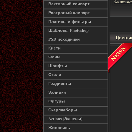
Комментари
Векторный клипарт
Растровый клипарт
Плагины и фильтры
Шаблоны Photoshop
Цветоч
PSD исходники
Кисти
Фоны
Шрифты
Стили
Градиенты
Заливки
Фигуры
Скарпнаборы
Actions (Экшены)
Живопись