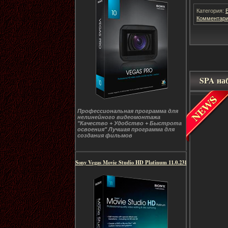
Категория:
Комментари
SPA наб
Профессиональная программа для
нелинейного видеомонтажа
"Качество + Удобство + Быстрота
освоения" Лучшая программа для
создания фильмов
Sony Vegas Movie Studio HD Platinum 11.0.231