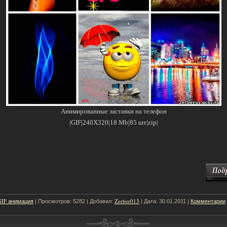
Анимированные заставки на телефон
|GIF|240Х320|18 Mb|85 шт|zip|
GIF анимация
Zerber013
Комментарии
| Просмотров: 5282 | Добавил:
| Дата:
30.01.2011
|