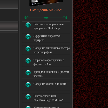
Смотреть On Line!
Работа с гистограммой в
программе Photoshop
Эффектная обработка
портрета
Создание рекламного постера
из фотографии
Обработка фотографий в
формате RAW
Урок для новичков. Простой
коллаж.
Создание кнопки для сайта
Работа с плагином
"AV Bros Page Curl Pro"
Удаление маркерных