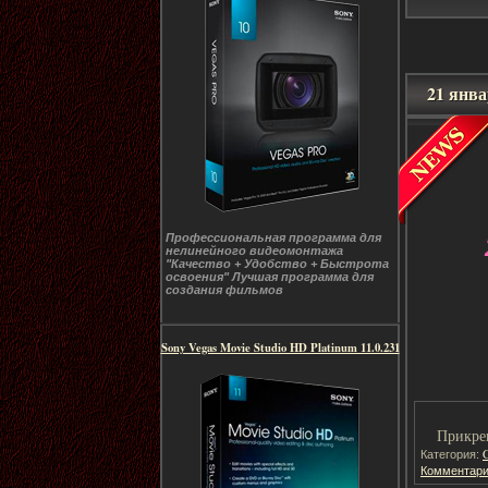
21 янв
Профессиональная программа для
нелинейного видеомонтажа
"Качество + Удобство + Быстрота
освоения" Лучшая программа для
создания фильмов
Sony Vegas Movie Studio HD Platinum 11.0.231
Прикре
Категория:
Комментари