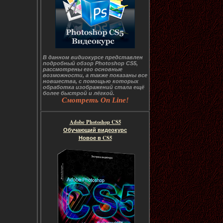
В данном видиокурсе представлен
подробный обзор Photoshop CS5,
рассмотрены его основные
возможности, а также показаны все
новшества, с помощью которых
обработка изображений стала ещё
более быстрой и лёгкой.
Смотреть On Line!
Adobe Photoshop CS5
Обучающий видеокурс
Новое в CS5