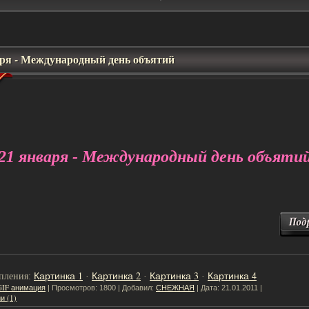
аря - Международный день объятий
21 января - Международный день объяти
Картинка 1
Картинка 2
Картинка 3
Картинка 4
пления:
·
·
·
GIF анимация
СНЕЖНАЯ
| Просмотров: 1800 | Добавил:
| Дата:
21.01.2011
|
и (1)