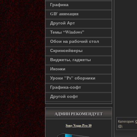
Графика
GIF анимация
Другой Арт
Темы “Windows”
Обои на рабочий стол
Скринсейверы
Виджеты, гаджеты
Иконки
Уроки "Ps" сборники
Графика-софт
Другой софт
АДМИН РЕКОМЕНДУЕТ
Категория:
Sony Vegas Pro 10
(0)