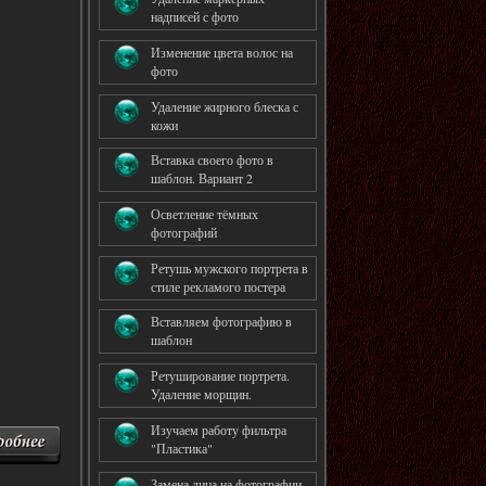
надписей с фото
Изменение цвета волос на
фото
Удаление жирного блеска с
кожи
Вставка своего фото в
шаблон. Вариант 2
Осветление тёмных
фотографий
Ретушь мужского портрета в
стиле рекламого постера
Вставляем фотографию в
шаблон
Ретуширование портрета.
Удаление морщин.
Изучаем работу фильтра
"Пластика"
Замена лица на фотографии