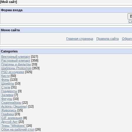
[
Мой сайт
]
Форма входа
В
Ст
Меню сайта
Главная страница
Правила сайта
Обрат
Categories
Векторный клипарт
[327]
Растровый клипарт
[358]
Плагины и фильтры
[33]
Шаблоны Photoshop
[353]
PSD исходники
[325]
Кисти
[50]
Фоны
[133]
Шрифты
[10]
Стили
[31]
Градиенты
[3]
Заливки
[7]
Фигуры
[10]
Скарпнаборы
[22]
Actions (Экшены)
[12]
Живопись
[15]
Графика
[23]
GIF анимация
[8]
Другой Арт
[22]
Темы “Windows”
[16]
Обои на рабочий стол
[26]