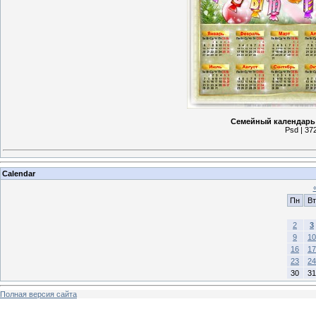
Семейный календарь 
Psd | 37
Calendar
Пн
Вт
2
3
9
10
16
17
23
24
30
31
Полная версия сайта