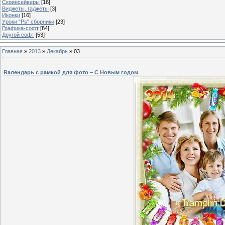
Скринсейверы
[16]
Виджеты, гаджеты
[3]
Иконки
[16]
Уроки "Ps" сборники
[23]
Графика-софт
[84]
Другой софт
[53]
Главная
»
2013
»
Декабрь
»
03
Rалендарь с рамкой для фото – С Новым годом