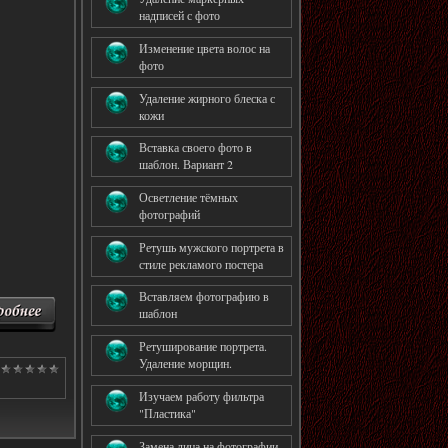
надписей с фото
Изменение цвета волос на
фото
Удаление жирного блеска с
кожи
Вставка своего фото в
шаблон. Вариант 2
Осветление тёмных
фотографий
Ретушь мужского портрета в
стиле рекламого постера
Вставляем фотографию в
шаблон
Ретуширование портрета.
Удаление морщин.
Изучаем работу фильтра
"Пластика"
Замена лица на фотографии