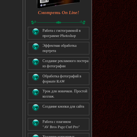
Смотреть On Line!
Работа с гистограммой в
программе Photoshop
Эффектная обработка
портрета
Создание рекламного постера
из фотографии
Обработка фотографий в
формате RAW
Урок для новичков. Простой
коллаж.
Создание кнопки для сайта
Работа с плагином
"AV Bros Page Curl Pro"
Удаление маркерных