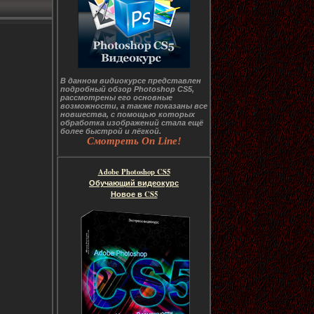
В данном видиокурсе представлен
подробный обзор Photoshop CS5,
рассмотрены его основные
возможности, а также показаны все
новшества, с помощью которых
обработка изображений стала ещё
более быстрой и лёгкой.
Смотреть On Line!
Adobe Photoshop CS5
Обучающий видеокурс
Новое в CS5