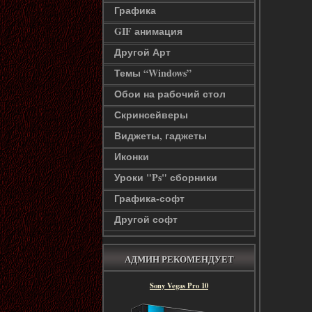
Графика
GIF анимация
Другой Арт
Темы “Windows”
Обои на рабочий стол
Скринсейверы
Виджеты, гаджеты
Иконки
Уроки "Ps" сборники
Графика-софт
Другой софт
АДМИН РЕКОМЕНДУЕТ
Sony Vegas Pro 10