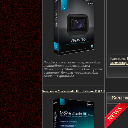
Категория:
Комментари
Профессиональная программа для
нелинейного видеомонтажа
"Качество + Удобство + Быстрота
освоения" Лучшая программа для
создания фильмов
Sony Vegas Movie Studio HD Platinum 11.0.231
Коллекц