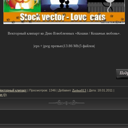
Векторный клипарт ко Дню Влюбленных «Кошки / Кошачья любовь».
|eps + jpeg превью|13.86 Mb|5 файлов|
Векторный клипарт
Zerber013
| Просмотров: 1346 | Добавил:
| Дата:
18.01.2011
|
и (0)