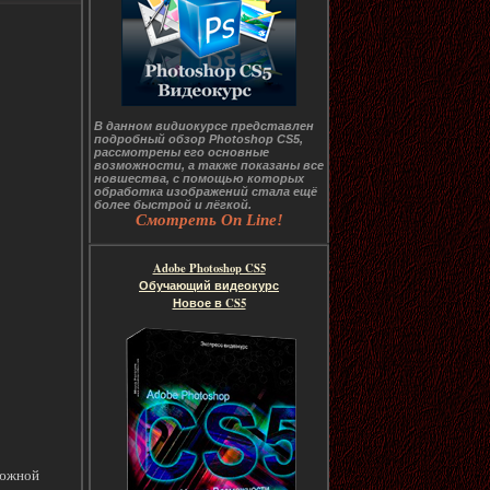
В данном видиокурсе представлен
подробный обзор Photoshop CS5,
рассмотрены его основные
возможности, а также показаны все
новшества, с помощью которых
обработка изображений стала ещё
более быстрой и лёгкой.
Смотреть On Line!
Adobe Photoshop CS5
Обучающий видеокурс
Новое в CS5
 южной