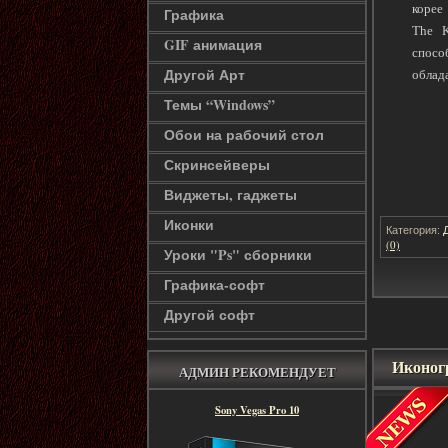
корее
Графика
The K
GIF анимация
спосо
Другой Арт
облад
Темы “Windows”
Обои на рабочий стол
Скринсейверы
Виджеты, гаджеты
Иконки
Категория:
(0)
Уроки "Ps" сборники
Графика-софт
Другой софт
Иконог
АДМИН РЕКОМЕНДУЕТ
Sony Vegas Pro 10