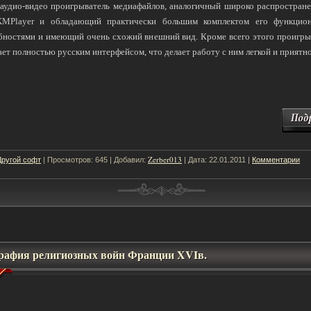
 аудио-видео проигрыватель медиафайлов, аналогичный широко распростран
MPlayer и обладающий практически большим комплектом его функцио
бностями и имеющий очень схожий внешний вид. Кроме всего этого проигры
ает полностью русским интерфейсом, что делает работу с ним легкой и приятн
Другой софт
Zerber013
Комментарии
| Просмотров: 645 | Добавил:
| Дата:
22.01.2011
|
рафия религиозных войн Франции XVIв.