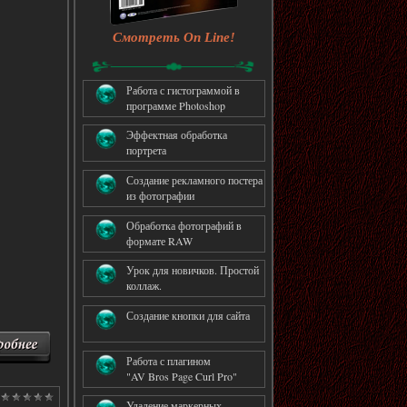
Смотреть On Line!
Работа с гистограммой в
программе Photoshop
Эффектная обработка
портрета
Создание рекламного постера
из фотографии
Обработка фотографий в
формате RAW
Урок для новичков. Простой
коллаж.
Создание кнопки для сайта
Работа с плагином
"AV Bros Page Curl Pro"
Удаление маркерных