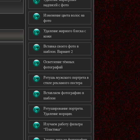
надписей с фото
Изменение цвета волос на
фото
Удаление жирного блеска с
кожи
Вставка своего фото в
шаблон. Вариант 2
Осветление тёмных
фотографий
Ретушь мужского портрета в
стиле рекламого постера
Вставляем фотографию в
шаблон
Ретуширование портрета.
Удаление морщин.
Изучаем работу фильтра
"Пластика"
Замена лица на фотографии