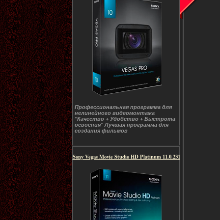
Профессиональная программа для
нелинейного видеомонтажа
"Качество + Удобство + Быстрота
освоения" Лучшая программа для
создания фильмов
Sony Vegas Movie Studio HD Platinum 11.0.231