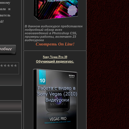
енному
нала и
ватель
ой!
В данном видиокурсе представлен
подробный обзор всех
нововведений в Photoshop CS5,
примеры работы, включает 23
видеоурока
Смотреть On Line!
Sony Vegas Pro 10
Обучающий видиокурс.