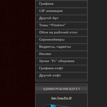
Графика
GIF анимация
Другой Арт
Темы “Windows”
Обои на рабочий стол
Скринсейверы
Виджеты, гаджеты
Иконки
Уроки "Ps" сборники
Графика-софт
Другой софт
АДМИН РЕКОМЕНДУЕТ
Sony Vegas Pro 10