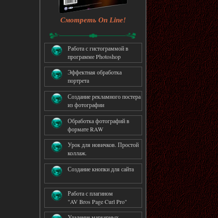
Смотреть On Line!
Работа с гистограммой в
программе Photoshop
Эффектная обработка
портрета
Создание рекламного постера
из фотографии
Обработка фотографий в
формате RAW
Урок для новичков. Простой
коллаж.
Создание кнопки для сайта
Работа с плагином
"AV Bros Page Curl Pro"
Удаление маркерных