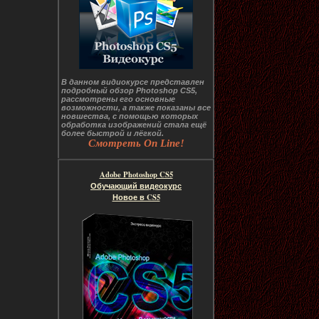
В данном видиокурсе представлен
подробный обзор Photoshop CS5,
рассмотрены его основные
возможности, а также показаны все
новшества, с помощью которых
обработка изображений стала ещё
более быстрой и лёгкой.
Смотреть On Line!
Adobe Photoshop CS5
Обучающий видеокурс
Новое в CS5