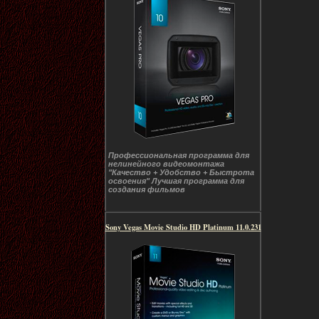
Профессиональная программа для
нелинейного видеомонтажа
"Качество + Удобство + Быстрота
освоения" Лучшая программа для
создания фильмов
Sony Vegas Movie Studio HD Platinum 11.0.231