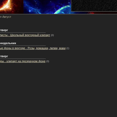
»
Август
етверг
 листы - Школьный векторный клипарт
(0)
Понедельник
е фоны в векторе - Розы, ромашки, лилии, маки
(1)
етверг
ры - клипарт на прозрачном фоне
(0)