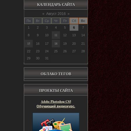
КАЛЕНДАРЬ САЙТА
«
Август 2016
»
Пн
Вт
Ср
Чт
Пт
Сб
Вс
1
2
3
4
5
6
7
11
8
9
10
12
13
14
15
18
16
17
19
20
21
22
23
24
25
26
27
28
29
30
31
ОБЛАКО ТЕГОВ
ПРОЕКТЫ САЙТА
Adobe Photoshop CS5
Обучающий видиокурс.