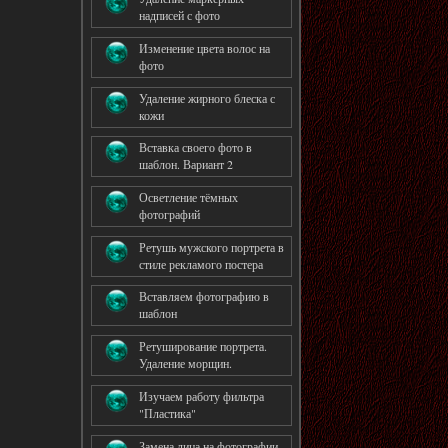
надписей с фото
Изменение цвета волос на
фото
Удаление жирного блеска с
кожи
Вставка своего фото в
шаблон. Вариант 2
Осветление тёмных
фотографий
Ретушь мужского портрета в
стиле рекламого постера
Вставляем фотографию в
шаблон
Ретуширование портрета.
Удаление морщин.
Изучаем работу фильтра
"Пластика"
Замена лица на фотографии