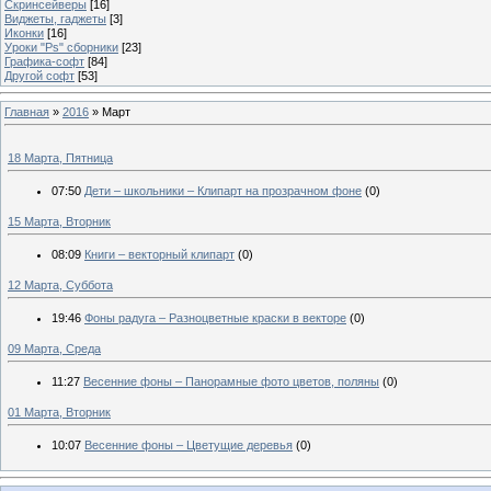
Скринсейверы
[16]
Виджеты, гаджеты
[3]
Иконки
[16]
Уроки "Ps" сборники
[23]
Графика-софт
[84]
Другой софт
[53]
Главная
»
2016
»
Март
18 Марта, Пятница
07:50
Дети – школьники – Клипарт на прозрачном фоне
(0)
15 Марта, Вторник
08:09
Книги – векторный клипарт
(0)
12 Марта, Суббота
19:46
Фоны радуга – Разноцветные краски в векторе
(0)
09 Марта, Среда
11:27
Весенние фоны – Панорамные фото цветов, поляны
(0)
01 Марта, Вторник
10:07
Весенние фоны – Цветущие деревья
(0)