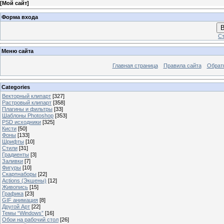
[
Мой сайт
]
Форма входа
В
Ст
Меню сайта
Главная страница
Правила сайта
Обрат
Categories
Векторный клипарт
[327]
Растровый клипарт
[358]
Плагины и фильтры
[33]
Шаблоны Photoshop
[353]
PSD исходники
[325]
Кисти
[50]
Фоны
[133]
Шрифты
[10]
Стили
[31]
Градиенты
[3]
Заливки
[7]
Фигуры
[10]
Скарпнаборы
[22]
Actions (Экшены)
[12]
Живопись
[15]
Графика
[23]
GIF анимация
[8]
Другой Арт
[22]
Темы “Windows”
[16]
Обои на рабочий стол
[26]