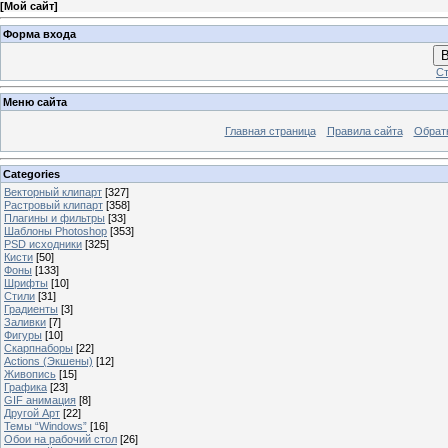
[
Мой сайт
]
Форма входа
В
Ст
Меню сайта
Главная страница
Правила сайта
Обрат
Categories
Векторный клипарт
[327]
Растровый клипарт
[358]
Плагины и фильтры
[33]
Шаблоны Photoshop
[353]
PSD исходники
[325]
Кисти
[50]
Фоны
[133]
Шрифты
[10]
Стили
[31]
Градиенты
[3]
Заливки
[7]
Фигуры
[10]
Скарпнаборы
[22]
Actions (Экшены)
[12]
Живопись
[15]
Графика
[23]
GIF анимация
[8]
Другой Арт
[22]
Темы “Windows”
[16]
Обои на рабочий стол
[26]