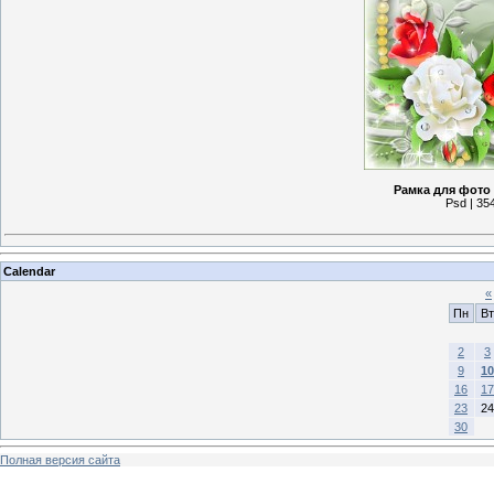
Рамка для фото 
Psd | 35
Calendar
«
Пн
Вт
2
3
9
10
16
17
23
24
30
Полная версия сайта