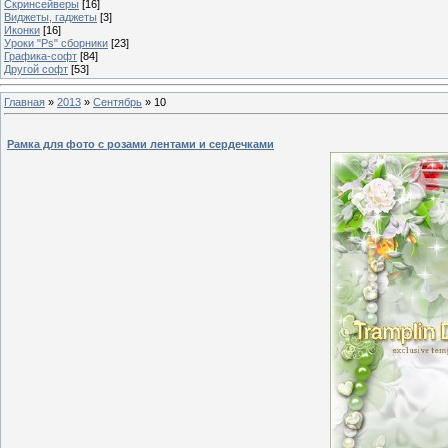
Скринсейверы
[16]
Виджеты, гаджеты
[3]
Иконки
[16]
Уроки "Ps" сборники
[23]
Графика-софт
[84]
Другой софт
[53]
Главная
»
2013
»
Сентябрь
»
10
Рамка для фото с розами лентами и сердечками