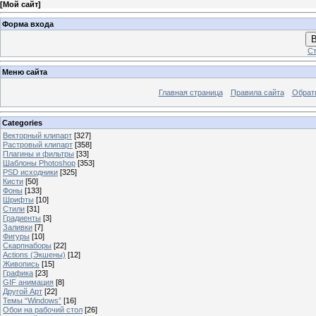
[
Мой сайт
]
Форма входа
В
Ст
Меню сайта
Главная страница
Правила сайта
Обрат
Categories
Векторный клипарт
[327]
Растровый клипарт
[358]
Плагины и фильтры
[33]
Шаблоны Photoshop
[353]
PSD исходники
[325]
Кисти
[50]
Фоны
[133]
Шрифты
[10]
Стили
[31]
Градиенты
[3]
Заливки
[7]
Фигуры
[10]
Скарпнаборы
[22]
Actions (Экшены)
[12]
Живопись
[15]
Графика
[23]
GIF анимация
[8]
Другой Арт
[22]
Темы “Windows”
[16]
Обои на рабочий стол
[26]