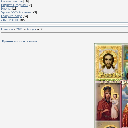
Скринсейверы
[16]
Виджеты, гаджеты
[3]
Иконки
[16]
Уроки "Ps" сборники
[23]
Графика-софт
[84]
Другой софт
[53]
Главная
»
2013
»
Август
»
30
Православные иконы