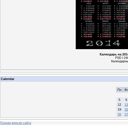
Календарь на 201
PSD l 240
Календарны
Calendar
Пн
Вт
5
6
12
13
19
20
26
27
Полная версия сайта