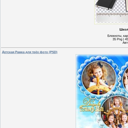
Школ
Блокноты, ка
35 Png | 45
Авт
Детская Рамка для трёх фото (PSD)