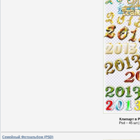
Клипарт в P
Psd – 45 шт.|
Семейный Фотоальбом (PSD)