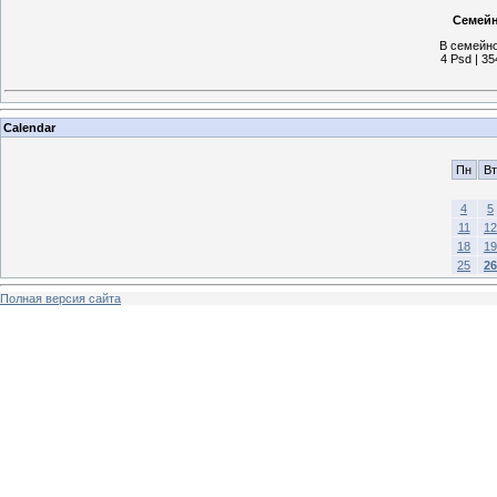
Семейн
В семейно
4 Psd | 35
Calendar
Пн
Вт
4
5
11
12
18
19
25
26
Полная версия сайта