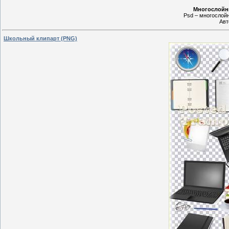
Многослойн
Psd – многослойны
Авт
Школьный клипарт (PNG)