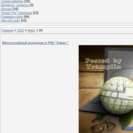
Скринсейверы
[16]
Виджеты, гаджеты
[3]
Иконки
[16]
Уроки "Ps" сборники
[23]
Графика-софт
[84]
Другой софт
[53]
Главная
»
2013
»
Март
»
26
Многослойный исходник в PSD "Офис "