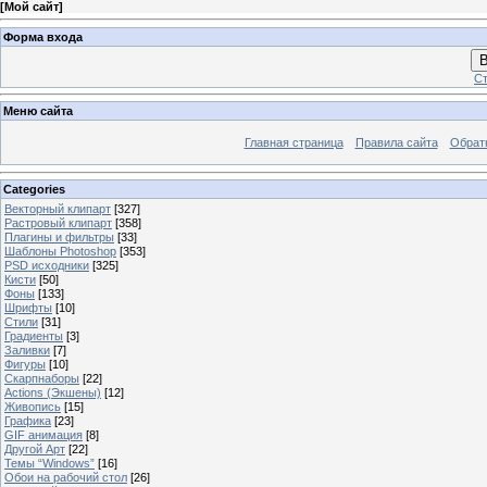
[
Мой сайт
]
Форма входа
В
Ст
Меню сайта
Главная страница
Правила сайта
Обрат
Categories
Векторный клипарт
[327]
Растровый клипарт
[358]
Плагины и фильтры
[33]
Шаблоны Photoshop
[353]
PSD исходники
[325]
Кисти
[50]
Фоны
[133]
Шрифты
[10]
Стили
[31]
Градиенты
[3]
Заливки
[7]
Фигуры
[10]
Скарпнаборы
[22]
Actions (Экшены)
[12]
Живопись
[15]
Графика
[23]
GIF анимация
[8]
Другой Арт
[22]
Темы “Windows”
[16]
Обои на рабочий стол
[26]