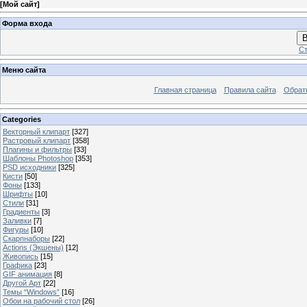
[
Мой сайт
]
Форма входа
В
Ст
Меню сайта
Главная страница
Правила сайта
Обрат
Categories
Векторный клипарт
[327]
Растровый клипарт
[358]
Плагины и фильтры
[33]
Шаблоны Photoshop
[353]
PSD исходники
[325]
Кисти
[50]
Фоны
[133]
Шрифты
[10]
Стили
[31]
Градиенты
[3]
Заливки
[7]
Фигуры
[10]
Скарпнаборы
[22]
Actions (Экшены)
[12]
Живопись
[15]
Графика
[23]
GIF анимация
[8]
Другой Арт
[22]
Темы “Windows”
[16]
Обои на рабочий стол
[26]