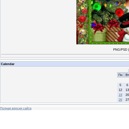
PNG/PSD | 
Calendar
Пн
Вт
5
6
12
13
19
20
26
27
Полная версия сайта