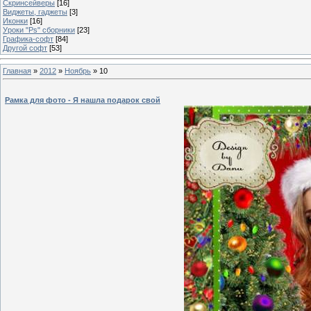
Скринсейверы
[16]
Виджеты, гаджеты
[3]
Иконки
[16]
Уроки "Ps" сборники
[23]
Графика-софт
[84]
Другой софт
[53]
Главная
»
2012
»
Ноябрь
»
10
Рамка для фото - Я нашла подарок свой