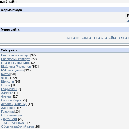
[
Мой сайт
]
Форма входа
В
Ст
Меню сайта
Главная страница
Правила сайта
Обрат
Categories
Векторный клипарт
[327]
Растровый клипарт
[358]
Плагины и фильтры
[33]
Шаблоны Photoshop
[353]
PSD исходники
[325]
Кисти
[50]
Фоны
[133]
Шрифты
[10]
Стили
[31]
Градиенты
[3]
Заливки
[7]
Фигуры
[10]
Скарпнаборы
[22]
Actions (Экшены)
[12]
Живопись
[15]
Графика
[23]
GIF анимация
[8]
Другой Арт
[22]
Темы “Windows”
[16]
Обои на рабочий стол
[26]