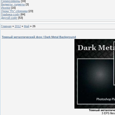
Скринсейверы
[16]
Виджеты, гаджеты
[3]
Иконки
[16]
Уроки "Ps" сборники
[23]
Графика-софт
[84]
Другой софт
[53]
Главная
»
2012
»
Май
»
26
Темный металлический фон / Dark Metal Background
Темный металличес
3 EPS file