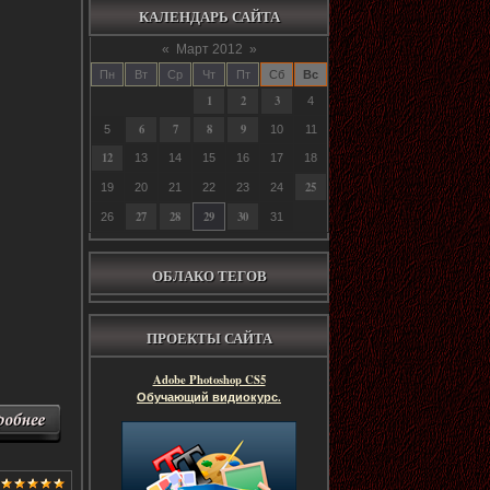
КАЛЕНДАРЬ САЙТА
«
Март 2012
»
Пн
Вт
Ср
Чт
Пт
Сб
Вс
1
2
3
4
6
7
8
9
5
10
11
12
13
14
15
16
17
18
25
19
20
21
22
23
24
27
28
29
30
26
31
ОБЛАКО ТЕГОВ
ПРОЕКТЫ САЙТА
Adobe Photoshop CS5
Обучающий видиокурс.