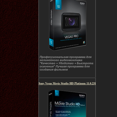
Профессиональная программа для
нелинейного видеомонтажа
"Качество + Удобство + Быстрота
освоения" Лучшая программа для
создания фильмов
Sony Vegas Movie Studio HD Platinum 11.0.231