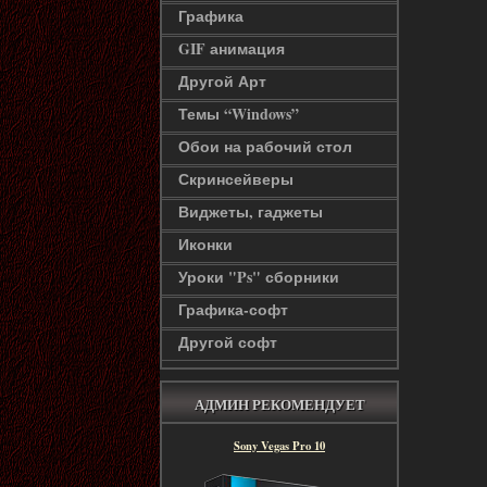
Графика
GIF анимация
Другой Арт
Темы “Windows”
Обои на рабочий стол
Скринсейверы
Виджеты, гаджеты
Иконки
Уроки "Ps" сборники
Графика-софт
Другой софт
АДМИН РЕКОМЕНДУЕТ
Sony Vegas Pro 10