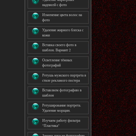
надписей с фото
Изменение цвета волос на
фото
Удаление жирного блеска с
кожи
Вставка своего фото в
шаблон. Вариант 2
Осветление тёмных
фотографий
Ретушь мужского портрета в
стиле рекламого постера
Вставляем фотографию в
шаблон
Ретуширование портрета.
Удаление морщин.
Изучаем работу фильтра
"Пластика"
Замена лица на фотографии