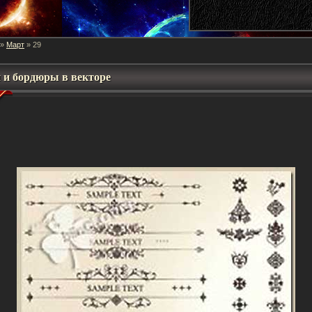
Март
»
»
29
 и бордюры в векторе