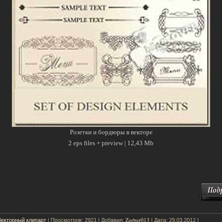
Розетки и бордюры в векторе
2 eps files + preview | 12,43 Mb
Векторный клипарт
Zerber013
| Просмотров: 2921 | Добавил:
| Дата:
29.03.2012
|