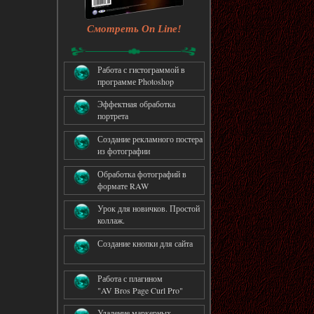
Смотреть On Line!
Работа с гистограммой в
программе Photoshop
Эффектная обработка
портрета
Создание рекламного постера
из фотографии
Обработка фотографий в
формате RAW
Урок для новичков. Простой
коллаж.
Создание кнопки для сайта
Работа с плагином
"AV Bros Page Curl Pro"
Удаление маркерных