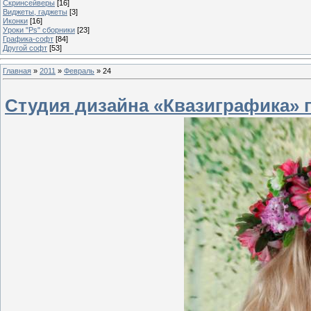
Скринсейверы
[16]
Виджеты, гаджеты
[3]
Иконки
[16]
Уроки "Ps" сборники
[23]
Графика-софт
[84]
Другой софт
[53]
Главная
»
2011
»
Февраль
»
24
Студия дизайна «Квазиграфика» 