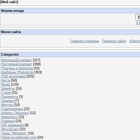
[
Мой сайт
]
Форма входа
В
Ст
Меню сайта
Главная страница
Правила сайта
Обрат
Categories
Векторный клипарт
[327]
Растровый клипарт
[358]
Плагины и фильтры
[33]
Шаблоны Photoshop
[353]
PSD исходники
[325]
Кисти
[50]
Фоны
[133]
Шрифты
[10]
Стили
[31]
Градиенты
[3]
Заливки
[7]
Фигуры
[10]
Скарпнаборы
[22]
Actions (Экшены)
[12]
Живопись
[15]
Графика
[23]
GIF анимация
[8]
Другой Арт
[22]
Темы “Windows”
[16]
Обои на рабочий стол
[26]