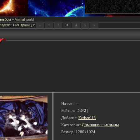
альбом
» Animal world
«
1
2
4
5
»
азделе
:
122
Страницы
:
3
Название:
Рейтинг:
5.0
/
2
|
Zerber013
Добавил:
Домашние питомцы
Категория:
Размер: 1280x1024