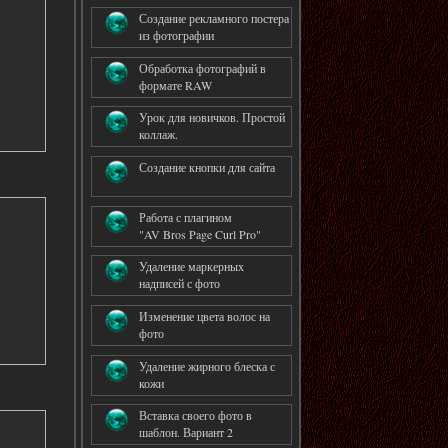
Создание рекламного постера
из фотографии
Обработка фотографий в
формате RAW
Урок для новичков. Простой
коллаж.
Создание кнопки для сайта
Работа с плагином
"AV Bros Page Curl Pro"
Удаление маркерных
надписей с фото
Изменение цвета волос на
фото
Удаление жирного блеска с
кожи
Вставка своего фото в
шаблон. Вариант 2