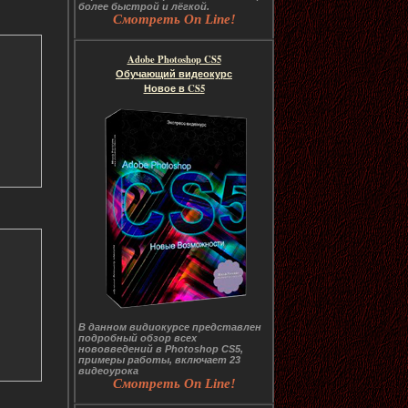
более быстрой и лёгкой.
Смотреть On Line!
Adobe Photoshop CS5
Обучающий видеокурс
Новое в CS5
В данном видиокурсе представлен
подробный обзор всех
нововведений в Photoshop CS5,
примеры работы, включает 23
видеоурока
Смотреть On Line!