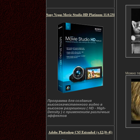
Sony Vegas Movie Studio HD Platinum 11.0.231
Можно те
Программа для создания
высококачественного видео в
высоком разрешении ( HD - High-
Density ) с применением различных
эффектов
Adobe Photoshop CS5 Extended (v.12.[0~4])