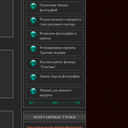
Осветление тёмных
фотографий
Ретушь мужского портрета в
стиле рекламого постера
Вставляем фотографию в
шаблон
Ретуширование портрета.
Удаление морщин.
Изучаем работу фильтра
"Пластика"
Замена лица на фотографии
Макияж для женского
портрета
ПОПУЛЯРНЫЕ УРОКИ
Текстовые уроки Adobe Photoshop