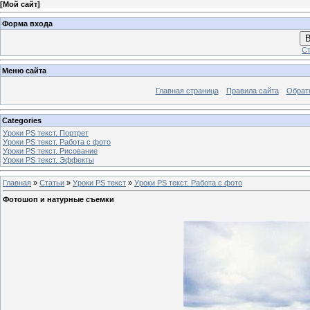
[
Мой сайт
]
Форма входа
В
Ст
Меню сайта
Главная страница
Правила сайта
Обрат
Categories
Уроки PS текст. Портрет
Уроки PS текст. Работа с фото
Уроки PS текст. Рисование
Уроки PS текст. Эффекты
Главная
»
Статьи
»
Уроки PS текст
»
Уроки PS текст. Работа с фото
Фотошоп и натурные съемки